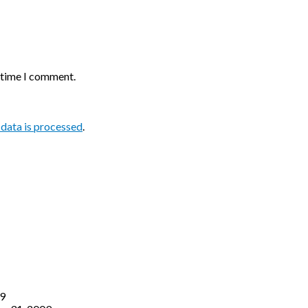
t time I comment.
data is processed
.
09