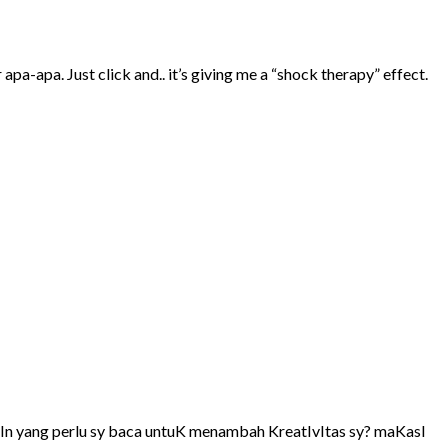
a-apa. Just click and.. it’s giving me a “shock therapy” effect.
laIn yang perlu sy baca untuK menambah KreatIvItas sy? maKasI