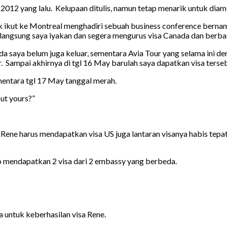
2012 yang lalu. Kelupaan ditulis, namun tetap menarik untuk diamb
tuk ikut ke Montreal menghadiri sebuah business conference bern
 langsung saya iyakan dan segera mengurus visa Canada dan berbag
a saya belum juga keluar, sementara Avia Tour yang selama ini d
. Sampai akhirnya di tgl 16 May barulah saya dapatkan visa terse
entara tgl 17 May tanggal merah.
out yours?”
a Rene harus mendapatkan visa US juga lantaran visanya habis tep
o mendapatkan 2 visa dari 2 embassy yang berbeda.
untuk keberhasilan visa Rene.