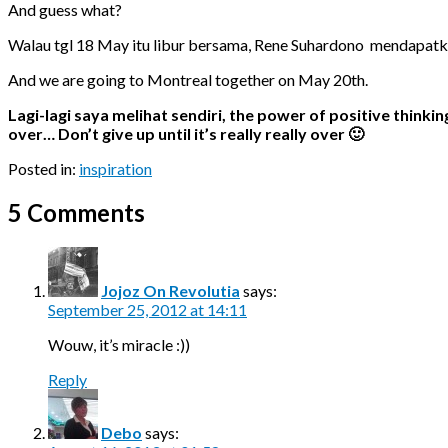
And guess what?
Walau tgl 18 May itu libur bersama, Rene Suhardono mendapatka
And we are going to Montreal together on May 20th.
Lagi-lagi saya melihat sendiri, the power of positive thinki
over… Don’t give up until it’s really really over 🙂
Posted in:
inspiration
5 Comments
Jojoz On Revolutia
says:
September 25, 2012 at 14:11
Wouw, it’s miracle :))
Reply
Debo
says: