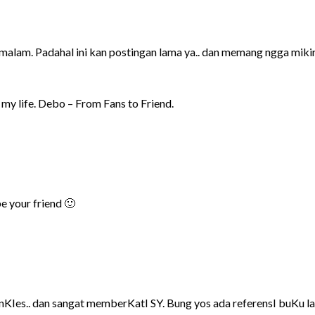
malam. Padahal ini kan postingan lama ya.. dan memang ngga mikir ap
n my life. Debo – From Fans to Friend.
e your friend 🙂
unKIes.. dan sangat memberKatI SY. Bung yos ada referensI buKu 