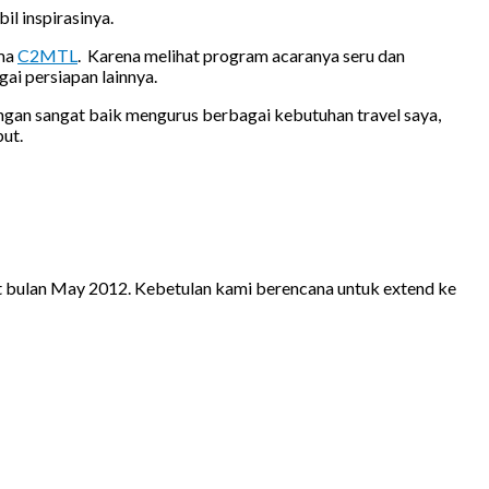
il inspirasinya.
ama
C2MTL
. Karena melihat program acaranya seru dan
ai persiapan lainnya.
engan sangat baik mengurus berbagai kebutuhan travel saya,
but.
at bulan May 2012. Kebetulan kami berencana untuk extend ke