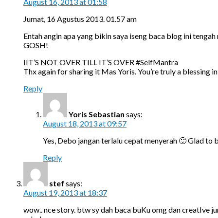
August 16, 2013 at 01:58
Jumat, 16 Agustus 2013. 01.57 am
Entah angin apa yang bikin saya iseng baca blog ini tengah 
GOSH!
IIT’S NOT OVER TILL IT’S OVER #SelfMantra
Thx again for sharing it Mas Yoris. You’re truly a blessing i
Reply
Yoris Sebastian
says:
August 18, 2013 at 09:57
Yes, Debo jangan terlalu cepat menyerah 🙂 Glad to b
Reply
stef
says:
August 19, 2013 at 18:37
wow.. nce story. btw sy dah baca buKu omg dan creatIve j