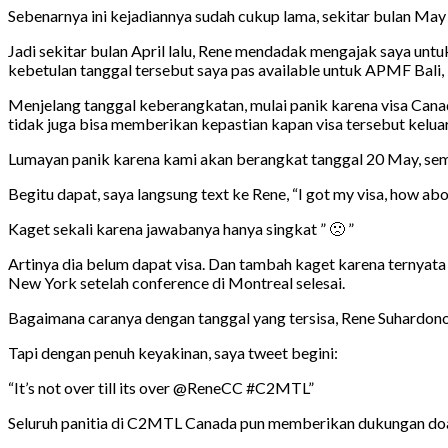
Sebenarnya ini kejadiannya sudah cukup lama, sekitar bulan May 
Jadi sekitar bulan April lalu, Rene mendadak mengajak saya un
kebetulan tanggal tersebut saya pas available untuk APMF Bali,
Menjelang tanggal keberangkatan, mulai panik karena visa Canad
tidak juga bisa memberikan kepastian kapan visa tersebut keluar
Lumayan panik karena kami akan berangkat tanggal 20 May, sem
Begitu dapat, saya langsung text ke Rene, “I got my visa, how ab
Kaget sekali karena jawabanya hanya singkat ” 🙁 ”
Artinya dia belum dapat visa. Dan tambah kaget karena ternyat
New York setelah conference di Montreal selesai.
Bagaimana caranya dengan tanggal yang tersisa, Rene Suhardon
Tapi dengan penuh keyakinan, saya tweet begini:
“It’s not over till its over @ReneCC #C2MTL”
Seluruh panitia di C2MTL Canada pun memberikan dukungan doa 