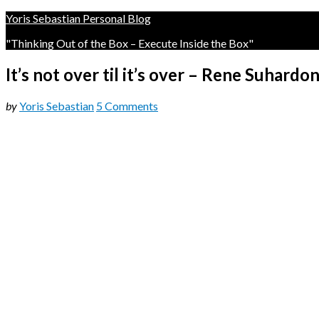
Yoris Sebastian Personal Blog
"Thinking Out of the Box – Execute Inside the Box"
It’s not over til it’s over – Rene Suhardo
updated
by
Yoris Sebastian
5 Comments
on
March
31,
2019