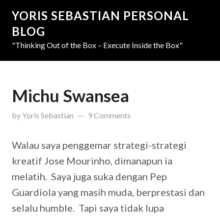
YORIS SEBASTIAN PERSONAL
BLOG
"Thinking Out of the Box – Execute Inside the Box"
Michu Swansea
updated on
March 31, 2019
by
Yoris Sebastian
9 Comments
Walau saya penggemar strategi-strategi
kreatif Jose Mourinho, dimanapun ia
melatih. Saya juga suka dengan Pep
Guardiola yang masih muda, berprestasi dan
selalu humble. Tapi saya tidak lupa