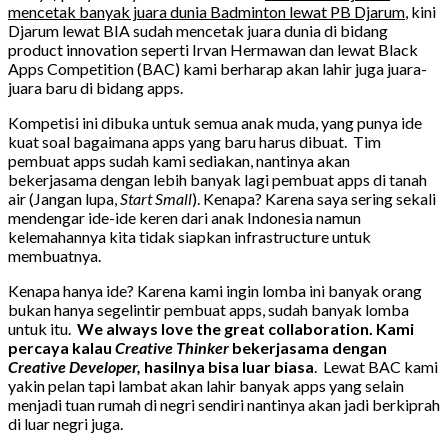
mencetak banyak juara dunia Badminton lewat PB Djarum
, kini
Djarum lewat BIA sudah mencetak juara dunia di bidang
product innovation seperti Irvan Hermawan dan lewat Black
Apps Competition (BAC) kami berharap akan lahir juga juara-
juara baru di bidang apps.
Kompetisi ini dibuka untuk semua anak muda, yang punya ide
kuat soal bagaimana apps yang baru harus dibuat. Tim
pembuat apps sudah kami sediakan, nantinya akan
bekerjasama dengan lebih banyak lagi pembuat apps di tanah
air (Jangan lupa,
Start Small
). Kenapa? Karena saya sering sekali
mendengar ide-ide keren dari anak Indonesia namun
kelemahannya kita tidak siapkan infrastructure untuk
membuatnya.
Kenapa hanya ide? Karena kami ingin lomba ini banyak orang
bukan hanya segelintir pembuat apps, sudah banyak lomba
untuk itu.
We always love the great collaboration. Kami
percaya kalau
Creative Thinker
bekerjasama dengan
Creative Developer,
hasilnya bisa luar biasa
. Lewat BAC kami
yakin pelan tapi lambat akan lahir banyak apps yang selain
menjadi tuan rumah di negri sendiri nantinya akan jadi berkiprah
di luar negri juga.