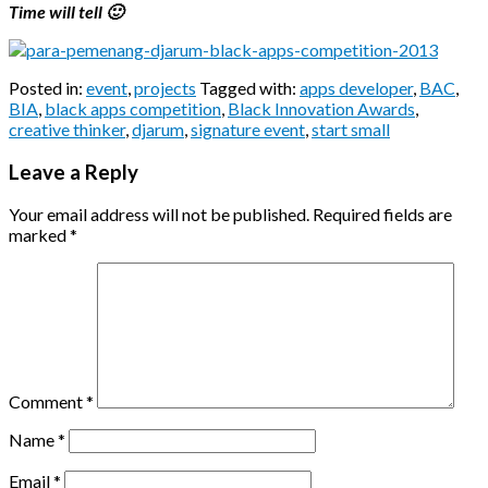
Time will tell 🙂
Posted in:
event
,
projects
Tagged with:
apps developer
,
BAC
,
BIA
,
black apps competition
,
Black Innovation Awards
,
creative thinker
,
djarum
,
signature event
,
start small
Leave a Reply
Your email address will not be published.
Required fields are
marked
*
Comment
*
Name
*
Email
*