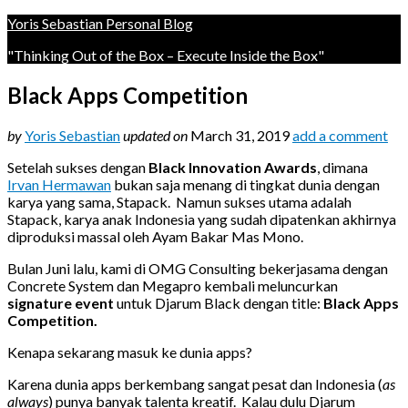
Yoris Sebastian Personal Blog
"Thinking Out of the Box – Execute Inside the Box"
Black Apps Competition
by
Yoris Sebastian
updated on
March 31, 2019
add a comment
Setelah sukses dengan
Black Innovation Awards
, dimana
Irvan Hermawan
bukan saja menang di tingkat dunia dengan
karya yang sama, Stapack. Namun sukses utama adalah
Stapack, karya anak Indonesia yang sudah dipatenkan akhirnya
diproduksi massal oleh Ayam Bakar Mas Mono.
Bulan Juni lalu, kami di OMG Consulting bekerjasama dengan
Concrete System dan Megapro kembali meluncurkan
signature event
untuk Djarum Black dengan title:
Black Apps
Competition.
Kenapa sekarang masuk ke dunia apps?
Karena dunia apps berkembang sangat pesat dan Indonesia (
as
always
) punya banyak talenta kreatif.
Kalau dulu Djarum