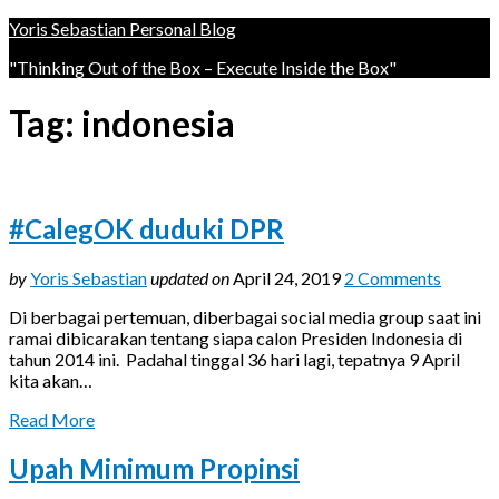
Yoris Sebastian Personal Blog
"Thinking Out of the Box – Execute Inside the Box"
Tag:
indonesia
#CalegOK duduki DPR
by
Yoris Sebastian
updated on
April 24, 2019
2 Comments
Di berbagai pertemuan, diberbagai social media group saat ini
ramai dibicarakan tentang siapa calon Presiden Indonesia di
tahun 2014 ini. Padahal tinggal 36 hari lagi, tepatnya 9 April
kita akan…
Read More
Upah Minimum Propinsi