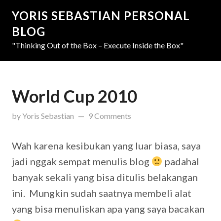
YORIS SEBASTIAN PERSONAL
BLOG
"Thinking Out of the Box – Execute Inside the Box"
World Cup 2010
updated on
March 31, 2019
by
Yoris Sebastian
9 Comments
Wah karena kesibukan yang luar biasa, saya
jadi nggak sempat menulis blog
padahal
banyak sekali yang bisa ditulis belakangan
ini. Mungkin sudah saatnya membeli alat
yang bisa menuliskan apa yang saya bacakan