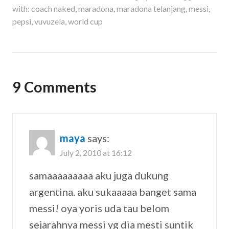
with:
coach naked
,
maradona
,
maradona telanjang
,
messi
,
pepsi
,
vuvuzela
,
world cup
9 Comments
maya
says:
July 2, 2010 at 16:12
samaaaaaaaaa aku juga dukung
argentina. aku sukaaaaa banget sama
messi! oya yoris uda tau belom
sejarahnya messi yg dia mesti suntik